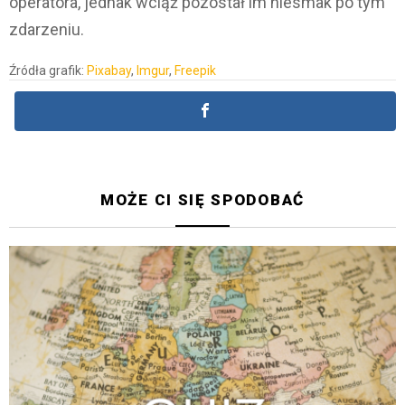
operatora, jednak wciąż pozostał im niesmak po tym
zdarzeniu.
Źródła grafik:
Pixabay
,
Imgur
,
Freepik
MOŻE CI SIĘ SPODOBAĆ