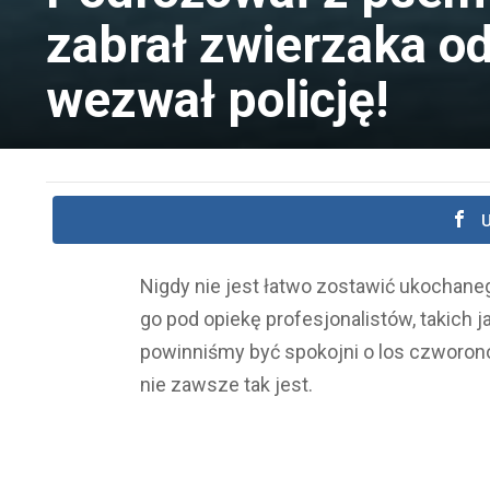
zabrał zwierzaka od
wezwał policję!
U
Nigdy nie jest łatwo zostawić ukochan
go pod opiekę profesjonalistów, takich 
powinniśmy być spokojni o los czworonoż
nie zawsze tak jest.