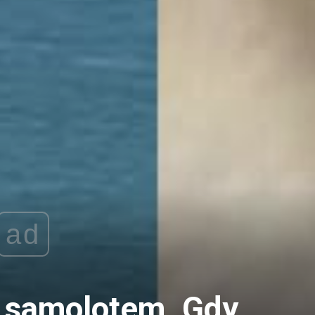
ad
 samolotem. Gdy