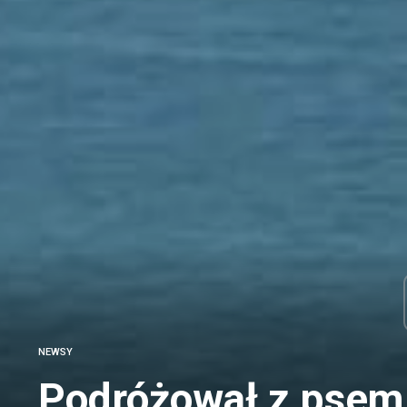
NEWSY
Podróżował z psem