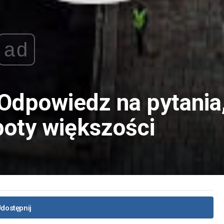
ad
 Odpowiedz na pytania
poty większości
dostępnij