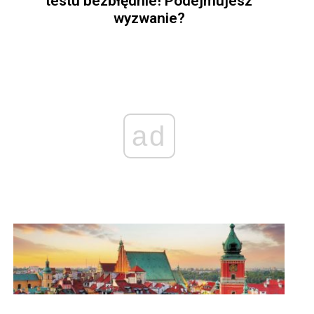
testu bezbłędnie! Podejmujesz
wyzwanie?
ad