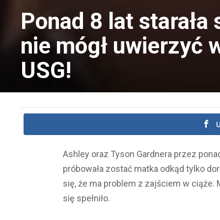
Ponad 8 lat starała 
nie mógł uwierzyć w
USG!
U
Ashley oraz Tyson Gardnera przez ponad 8
próbowała zostać matka odkąd tylko dor
się, że ma problem z zajściem w ciąże. 
się spełniło.