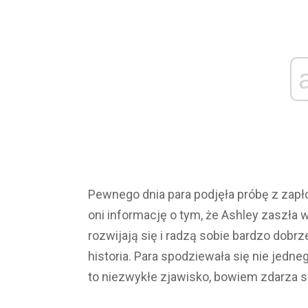
Pewnego dnia para podjęła próbę z zapłod
oni informację o tym, że Ashley zaszła 
rozwijają się i radzą sobie bardzo dobrz
historia. Para spodziewała się nie jedn
to niezwykłe zjawisko, bowiem zdarza się
naprawdę szokujący moment dla małżeńs