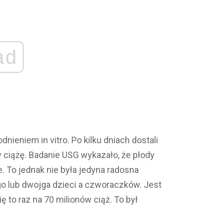
ad
nieniem in vitro. Po kilku dniach dostali
w ciążę. Badanie USG wykazało, że płody
e. To jednak nie była jedyna radosna
ego lub dwojga dzieci a czworaczków. Jest
 to raz na 70 milionów ciąż. To był
twa, na szczęście Tyson utrwalił na