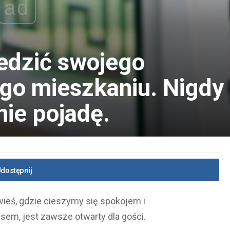
ad
edzić swojego
ego mieszkaniu. Nigdy
nie pojadę.
dostępnij
ś, gdzie cieszymy się spokojem i
sem, jest zawsze otwarty dla gości.