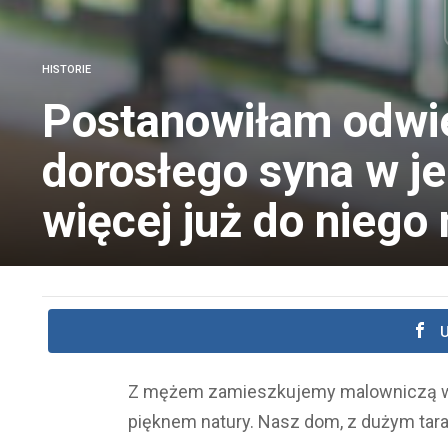
HISTORIE
Postanowiłam odwi
dorosłego syna w j
więcej już do niego 
U
Z mężem zamieszkujemy malowniczą wie
pięknem natury. Nasz dom, z dużym tara