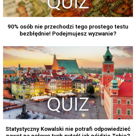
90% osób nie przechodzi tego prostego testu
bezbłędnie! Podejmujesz wyzwanie?
Statystyczny Kowalski nie potrafi odpowiedzieć
nawet na połowę tych pytań! jak pójdzie Tobie?