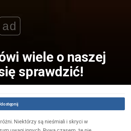
ad
ówi wiele o naszej
się sprawdzić!
dostępnij
żni. Niektórzy są nieśmiali i skryci w
ntrum uwagi innych. Bywa czasem, że nie