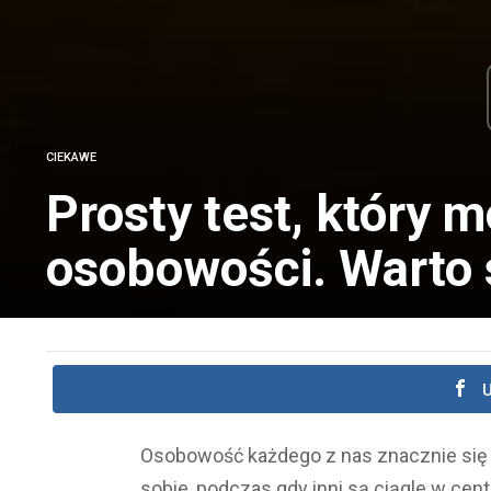
CIEKAWE
Prosty test, który m
osobowości. Warto 
U
Osobowość każdego z nas znacznie się ró
sobie, podczas gdy inni są ciągle w ce