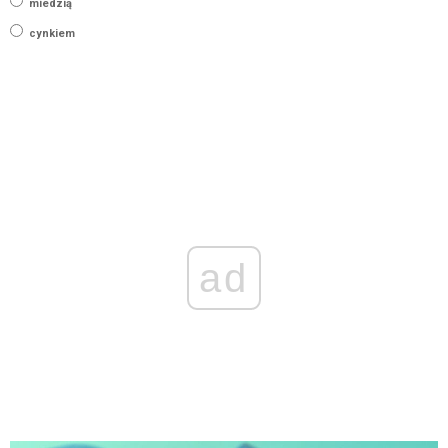
miedzią
cynkiem
ad