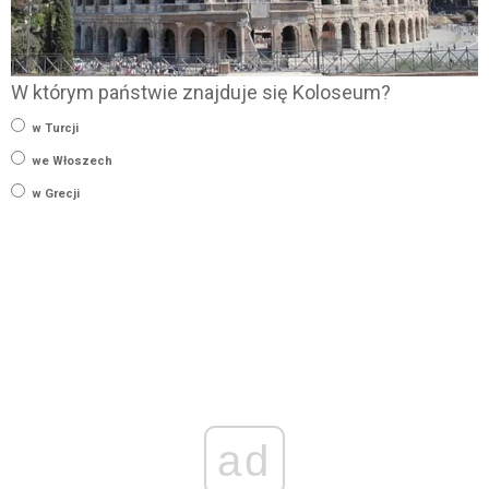
W którym państwie znajduje się Koloseum?
w Turcji
we Włoszech
w Grecji
ad