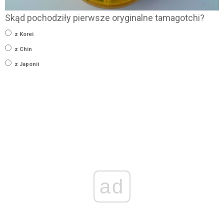
Skąd pochodziły pierwsze oryginalne tamagotchi?
z Korei
z Chin
z Japonii
ad