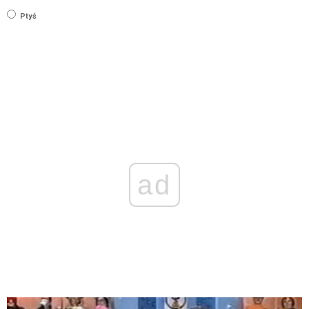
Ptyś
ad