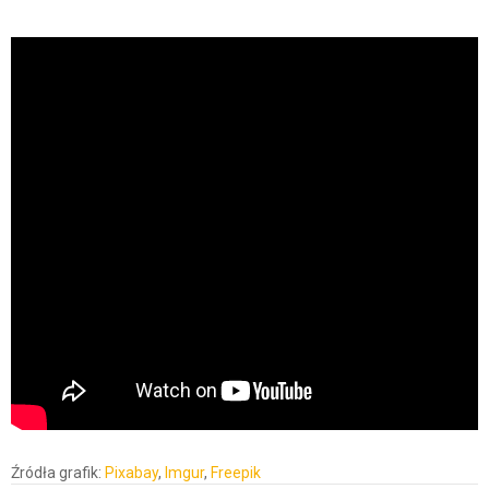
Źródła grafik:
Pixabay
,
Imgur
,
Freepik