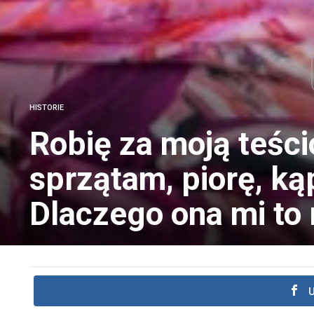
HISTORIE
Robię za moją teśc
sprzątam, piorę, kąp
Dlaczego ona mi to 
U