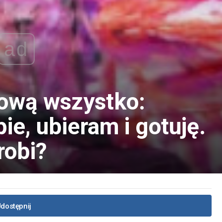
ad
iową wszystko:
ie, ubieram i gotuję.
robi?
dostępnij