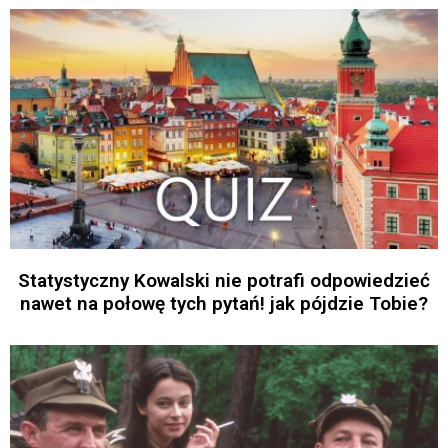
Statystyczny Kowalski nie potrafi odpowiedzieć
nawet na połowę tych pytań! jak pójdzie Tobie?