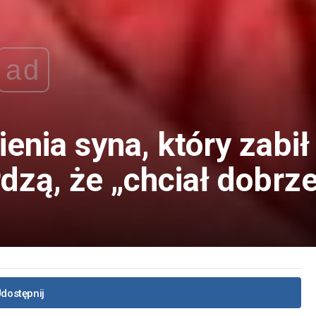
ad
enia syna, który zabił
rdzą, że „chciał dobrz
dostępnij