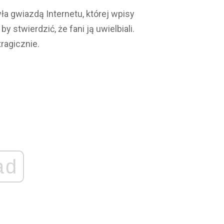
ła gwiazdą Internetu, której wpisy
y stwierdzić, że fani ją uwielbiali.
tragicznie.
ad