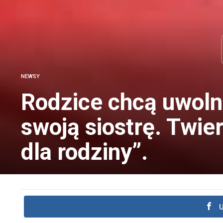
NEWSY
Rodzice chcą uwolni
swoją siostrę. Twie
dla rodziny”.
U