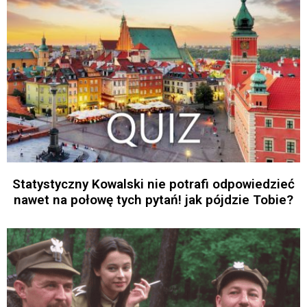
Statystyczny Kowalski nie potrafi odpowiedzieć
nawet na połowę tych pytań! jak pójdzie Tobie?