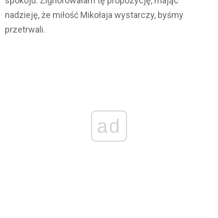
spokoju. Zignorowałam tę propozycję, mając
nadzieję, że miłość Mikołaja wystarczy, byśmy
przetrwali.
ad