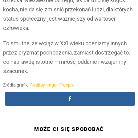
dziecka. Niezależnie od tego, jak bardzo się kogoś
kocha, nie da się zmienić przekonań ludzi, dla których
status społeczny jest ważniejszy od wartości
człowieka.
To smutne, że wciąż w XXI wieku oceniamy innych
przez pryzmat pochodzenia, zamiast dostrzegać to,
co naprawdę istotne – miłość, oddanie i wzajemny
szacunek.
Źródła grafik:
Pixabay
,
Imgur
,
Freepik
MOŻE CI SIĘ SPODOBAĆ