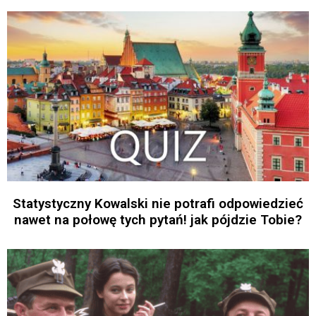
Statystyczny Kowalski nie potrafi odpowiedzieć
nawet na połowę tych pytań! jak pójdzie Tobie?