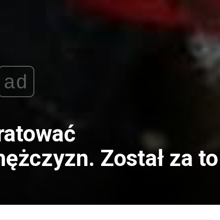
ad
uratować
żczyzn. Został za to