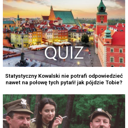
Statystyczny Kowalski nie potrafi odpowiedzieć
nawet na połowę tych pytań! jak pójdzie Tobie?