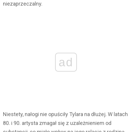
niezaprzeczalny.
ad
Niestety, nałogi nie opuściły Tylara na dłużej. W latach
80. i 90. artysta zmagał się z uzależnieniem od
substancji, co miało wpływ na jego relacje z rodziną,