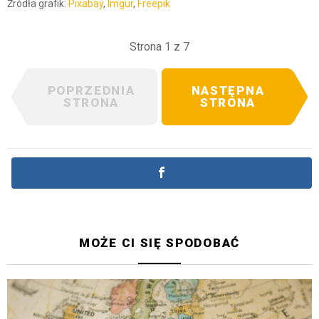
Źródła grafik:
Pixabay
,
Imgur
,
Freepik
Strona 1 z 7
POPRZEDNIA
NASTĘPNA
STRONA
STRONA
MOŻE CI SIĘ SPODOBAĆ