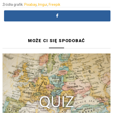
Źródła grafik:
Pixabay
,
Imgur
,
Freepik
MOŻE CI SIĘ SPODOBAĆ