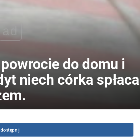
ad
 powrocie do domu i
yt niech córka spłaca
żem.
dostępnij