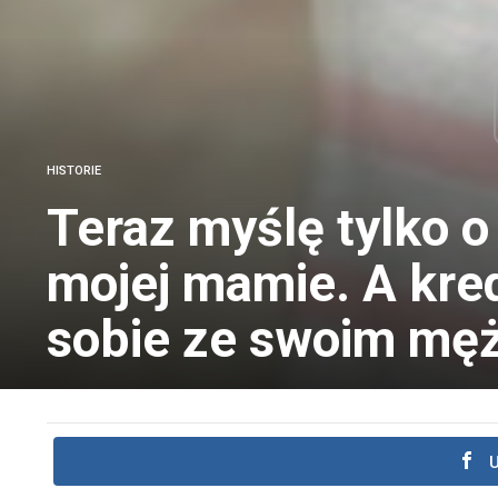
HISTORIE
Teraz myślę tylko o
mojej mamie. A kred
sobie ze swoim mę
U