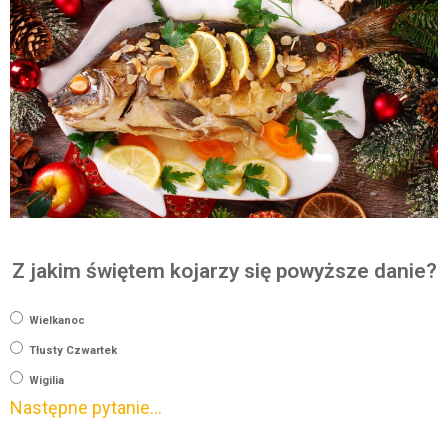
Z jakim świętem kojarzy się powyższe danie?
Wielkanoc
Tłusty Czwartek
Wigilia
Następne pytanie...