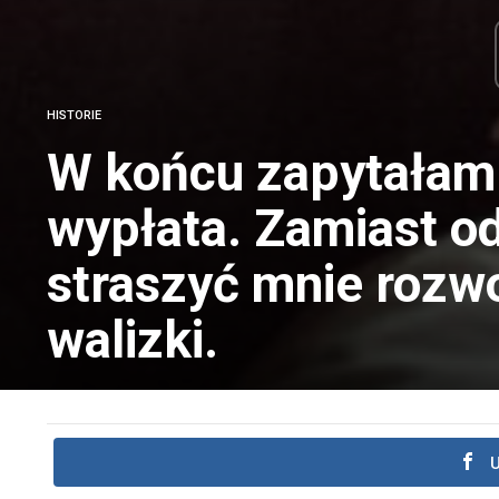
HISTORIE
W końcu zapytałam 
wypłata. Zamiast o
straszyć mnie rozw
walizki.
U