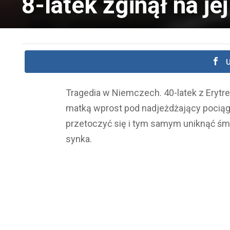
8-latek zginął na je
U
Tragedia w Niemczech. 40-latek z Erytre
matką wprost pod nadjeżdżający pociąg. 
przetoczyć się i tym samym uniknąć śmier
synka.