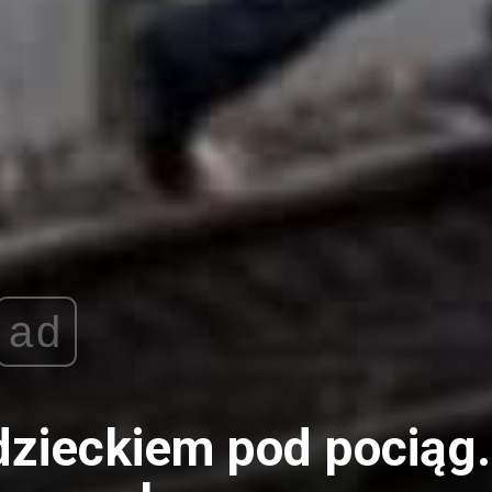
ad
zieckiem pod pociąg.