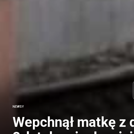
NEWSY
Wepchnął matkę z d