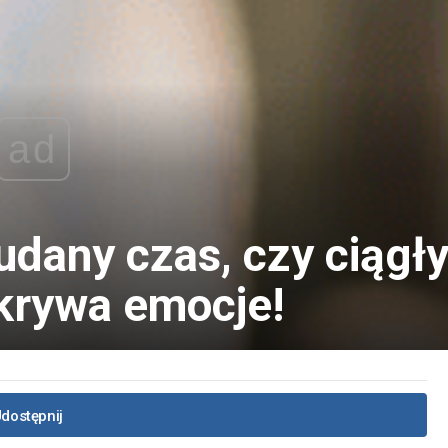
ad
 udany czas, czy ciągł
krywa emocje!
dostępnij