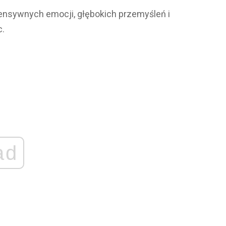
ensywnych emocji, głębokich przemyśleń i
c.
ad