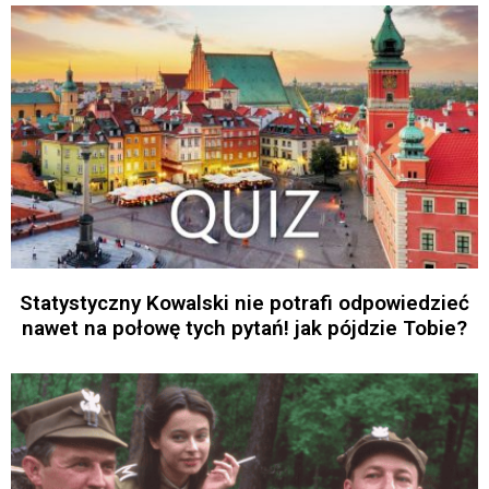
Statystyczny Kowalski nie potrafi odpowiedzieć
nawet na połowę tych pytań! jak pójdzie Tobie?