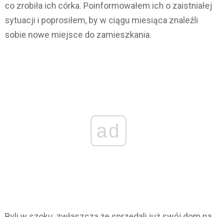
co zrobiła ich córka. Poinformowałem ich o zaistniałej
sytuacji i poprosiłem, by w ciągu miesiąca znaleźli
sobie nowe miejsce do zamieszkania.
ad
Byli w szoku, zwłaszcza że sprzedali już swój dom na