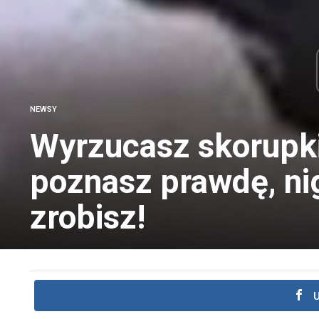
NEWSY
Wyrzucasz skorupki
poznasz prawdę, nig
zrobisz!
U