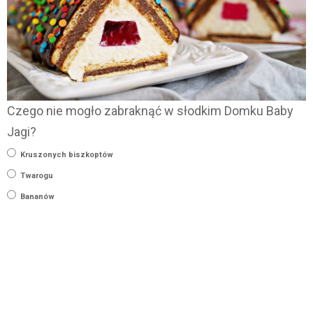
Czego nie mogło zabraknąć w słodkim Domku Baby
Jagi?
Kruszonych biszkoptów
Twarogu
Bananów