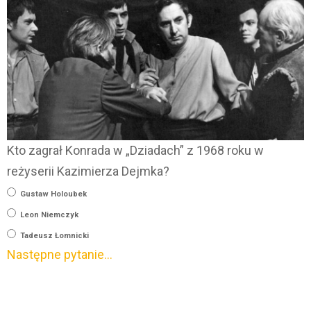
Kto zagrał Konrada w „Dziadach” z 1968 roku w
reżyserii Kazimierza Dejmka?
Gustaw Holoubek
Leon Niemczyk
Tadeusz Łomnicki
Następne pytanie…