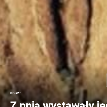
CIEKAWE
Z pnia wystawały jed