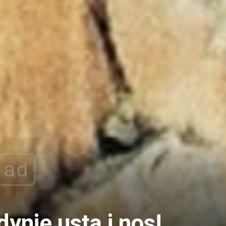
ad
ynie usta i nos!