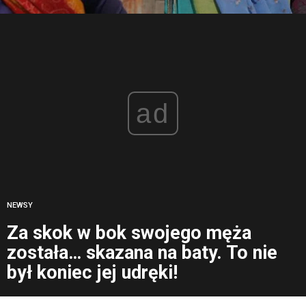
ad
NEWSY
Za skok w bok swojego męża
została… skazana na baty. To nie
był koniec jej udręki!