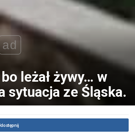
ad
 bo leżał żywy… w
 sytuacja ze Śląska.
dostępnij