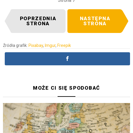
Strona 7
POPRZEDNIA
NASTĘPNA
STRONA
STRONA
Źródła grafik:
Pixabay
,
Imgur
,
Freepik
MOŻE CI SIĘ SPODOBAĆ