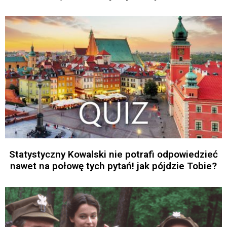
Statystyczny Kowalski nie potrafi odpowiedzieć
nawet na połowę tych pytań! jak pójdzie Tobie?