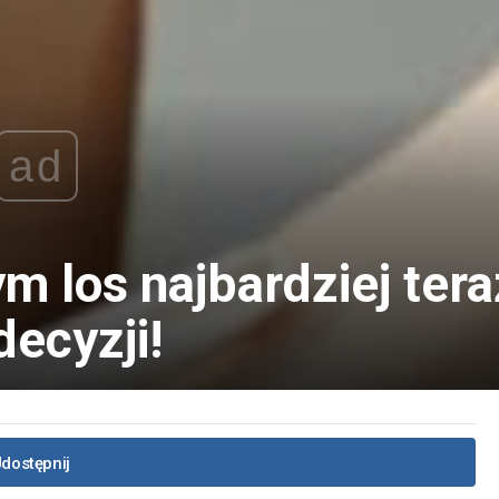
ad
ym los najbardziej tera
decyzji!
dostępnij