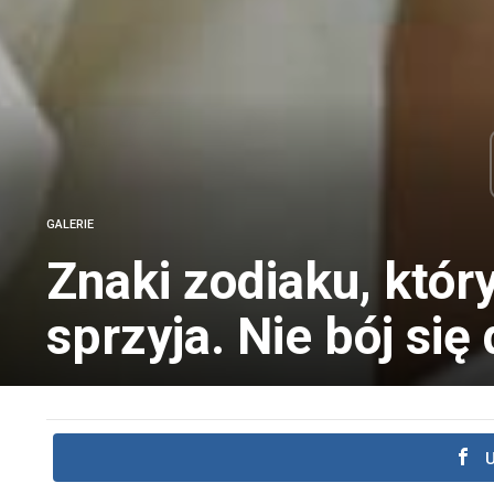
GALERIE
Znaki zodiaku, któr
sprzyja. Nie bój się 
U