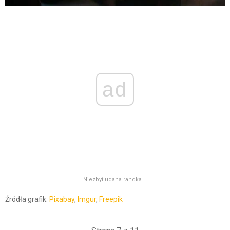
ad
Niezbyt udana randka
Źródła grafik:
Pixabay
,
Imgur
,
Freepik