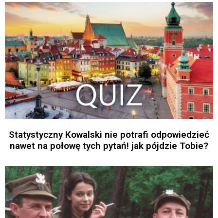
Statystyczny Kowalski nie potrafi odpowiedzieć
nawet na połowę tych pytań! jak pójdzie Tobie?