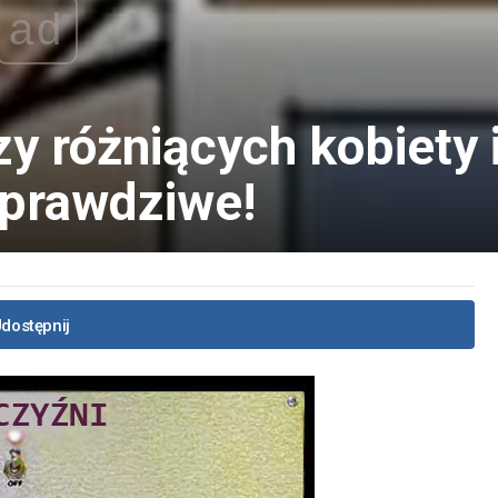
ad
y różniących kobiety 
 prawdziwe!
dostępnij