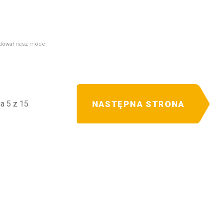
dował nasz model
NASTĘPNA STRONA
a 5 z 15
dostępnij
IĘ SPODOBAĆ