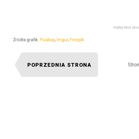
Gdyby ktoś zbu
Źródła grafik:
Pixabay
,
Imgur
,
Freepik
POPRZEDNIA STRONA
Stron
U
MOŻE CI S