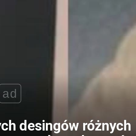
ad
nych desingów różnych