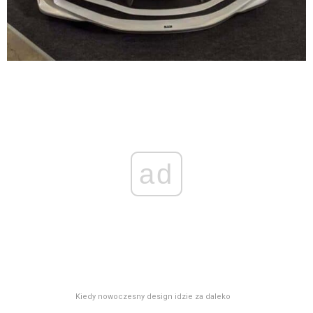
ad
Kiedy nowoczesny design idzie za daleko