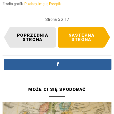
Źródła grafik:
Pixabay
,
Imgur
,
Freepik
Strona 5 z 17
POPRZEDNIA
NASTĘPNA
STRONA
STRONA
MOŻE CI SIĘ SPODOBAĆ