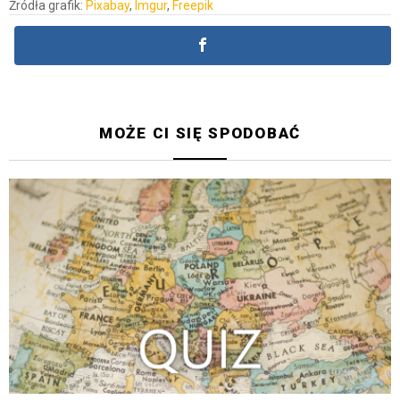
Źródła grafik:
Pixabay
,
Imgur
,
Freepik
MOŻE CI SIĘ SPODOBAĆ