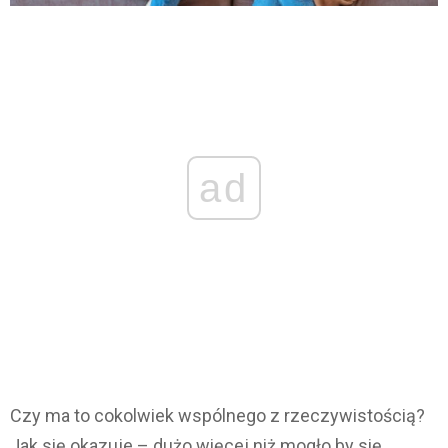
ad
Czy ma to cokolwiek wspólnego z rzeczywistością?
Jak się okazuje – dużo więcej niż mogło by się