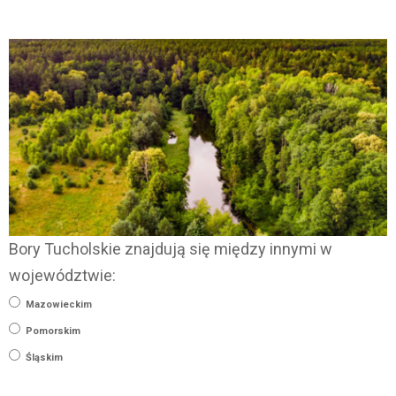
Bory Tucholskie znajdują się między innymi w
województwie:
Mazowieckim
Pomorskim
Śląskim