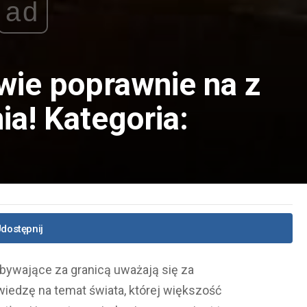
ad
wie poprawnie na z
ia! Kategoria:
dostępnij
bywające za granicą uważają się za
wiedzę na temat świata, której większość