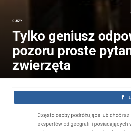
QUIZY
Tylko geniusz odpo
pozoru proste pytan
zwierzęta
U
Często osoby podróżujące lub choć raz 
ekspertów od geografii i posiadających 