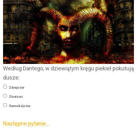
Według Dantego, w dziewiątym kręgu piekieł pokutują
dusze:
Zdrajców
Złodziei
Samobójców
Następne pytanie…