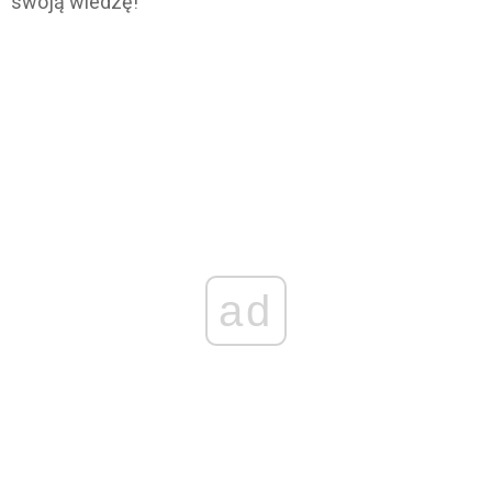
swoją wiedzę!
ad