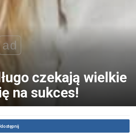
ad
długo czekają wielkie
ię na sukces!
dostępnij