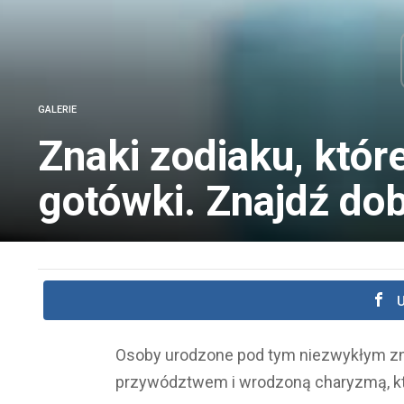
GALERIE
Znaki zodiaku, któr
gotówki. Znajdź dob
U
Osoby urodzone pod tym niezwykłym zn
przywództwem i wrodzoną charyzmą, któr