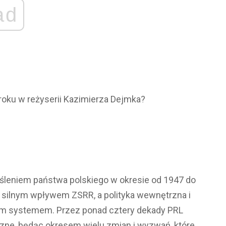
ad
 roku w reżyserii Kazimierza Dejmka?
eśleniem państwa polskiego w okresie od 1947 do
od silnym wpływem ZSRR, a polityka wewnętrzna i
ym systemem. Przez ponad cztery dekady PRL
czne, będąc okresem wielu zmian i wyzwań, które