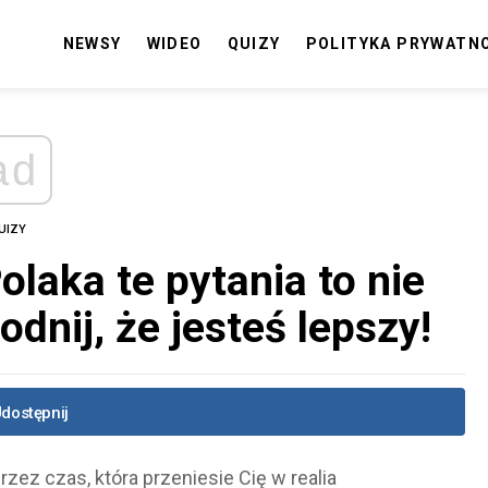
NEWSY
WIDEO
QUIZY
POLITYKA PRYWATN
ad
UIZY
olaka te pytania to nie
dnij, że jesteś lepszy!
dostępnij
zez czas, która przeniesie Cię w realia