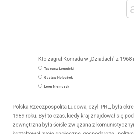
Kto zagrał Konrada w „Dziadach” z 1968
Tadeusz Łomnicki
Gustaw Holoubek
Leon Niemczyk
Polska Rzeczpospolita Ludowa, czyli PRL, była okr
1989 roku. Był to czas, kiedy kraj znajdował się p
zewnętrzna była ściśle związana z komunistyczn
kształtował życie społeczne, gospodarcze i polity