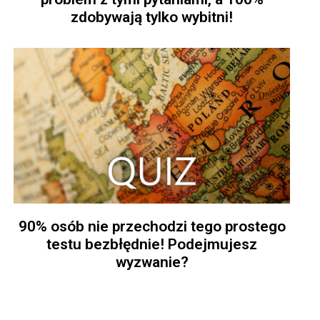
zdobywają tylko wybitni!
90% osób nie przechodzi tego prostego
testu bezbłędnie! Podejmujesz
wyzwanie?